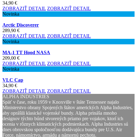
34,90 €
ZOBRAZIŤ DETAIL
ZOBRAZIŤ DETAIL
Novinka
Arctic Discoverer
289,90 €
ZOBRAZIŤ DETAIL
ZOBRAZIŤ DETAIL
Novinka
MA-1 TT Hood NASA
209,00 €
ZOBRAZIŤ DETAIL
ZOBRAZIŤ DETAIL
Novinka
VLC Cap
34,90 €
ZOBRAZIŤ DETAIL
ZOBRAZIŤ DETAIL
ALPHA INDUSTRIES
Späť v čase, roku 1959 v Knoxville v štáte Tennessee najalo
Ministerstvo obrany Spojených štátov amerických Alpha Industries,
aby oprášili klasické vojenské bundy. Alpha prináša mnoho
designov týchto búnd stvorených priamo pre vojakov, ktorí ich
ocenia v rôznych klimatických podmienkach. Alpha Industries sú
dnes obrovskou spoločnosťou dodávajúca bundy pre U.S. Air
Force, námorníctvo, armádu a námornú pechotu.