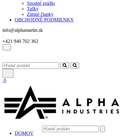
Spodné prádlo
Tašky
Zimné čiapky
OBCHODNÉ PODMIENKY
info@alphamartin.sk
|
+421 940 702 362
0
DOMOV