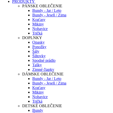
PRODUKTY
PÁNSKE OBLEČENIE
Bundy - Jar / Leto
Bundy - Jeseň / Zima
Kraťasy
Mikiny
Nohavice
Tričká
DOPLNKY
Opasky
Ponožky
Šály
Šiltovky
Spodné prádlo
Tašky
Zimné čiapky
DÁMSKE OBLEČENIE
Bundy - Jar / Leto
Bundy - Jeseň / Zima
Kraťasy
Mikiny
Nohavice
Tričká
DETSKÉ OBLEČENIE
Bundy