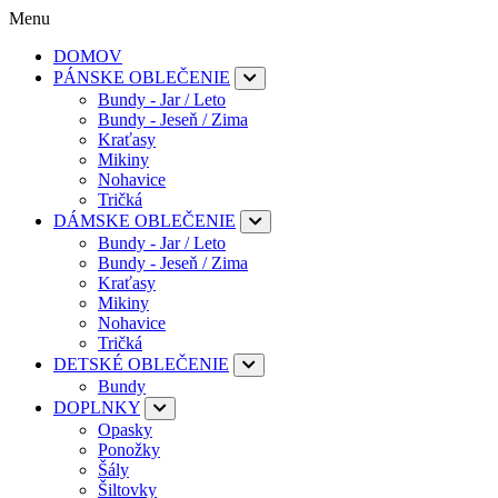
Menu
DOMOV
PÁNSKE OBLEČENIE
Bundy - Jar / Leto
Bundy - Jeseň / Zima
Kraťasy
Mikiny
Nohavice
Tričká
DÁMSKE OBLEČENIE
Bundy - Jar / Leto
Bundy - Jeseň / Zima
Kraťasy
Mikiny
Nohavice
Tričká
DETSKÉ OBLEČENIE
Bundy
DOPLNKY
Opasky
Ponožky
Šály
Šiltovky