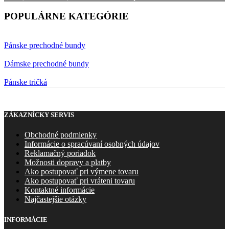
POPULÁRNE KATEGÓRIE
Pánske prechodné bundy
Dámske prechodné bundy
Pánske tričká
ZÁKAZNÍCKY SERVIS
Obchodné podmienky
Informácie o spracúvaní osobných údajov
Reklamačný poriadok
Možnosti dopravy a platby
Ako postupovať pri výmene tovaru
Ako postupovať pri vráteni tovaru
Kontaktné informácie
Najčastejšie otázky
INFORMÁCIE