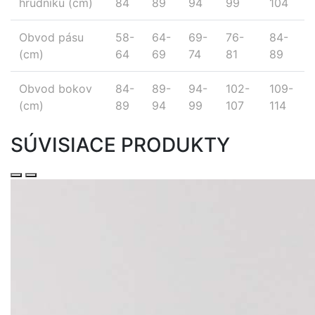
hrudníku (cm)
84
89
94
99
104
Obvod pásu
58-
64-
69-
76-
84-
(cm)
64
69
74
81
89
Obvod bokov
84-
89-
94-
102-
109-
(cm)
89
94
99
107
114
SÚVISIACE PRODUKTY