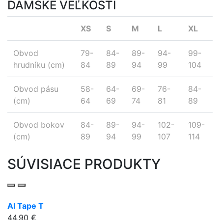
DÁMSKE VEĽKOSTI
XS
S
M
L
XL
Obvod
79-
84-
89-
94-
99-
hrudníku (cm)
84
89
94
99
104
Obvod pásu
58-
64-
69-
76-
84-
(cm)
64
69
74
81
89
Obvod bokov
84-
89-
94-
102-
109-
(cm)
89
94
99
107
114
SÚVISIACE PRODUKTY
Al Tape T
44,90 €